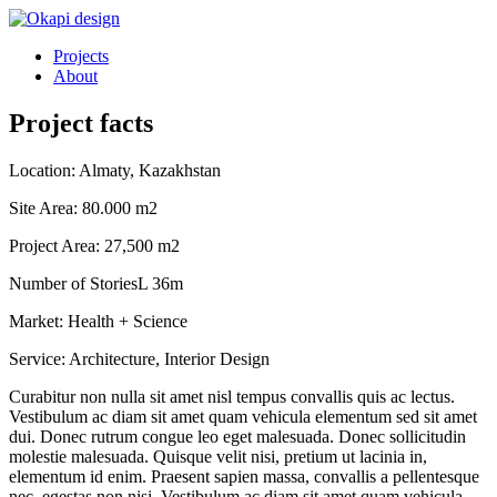
Projects
About
Project facts
Location: Almaty, Kazakhstan
Site Area: 80.000 m2
Project Area: 27,500 m2
Number of StoriesL 36m
Market: Health + Science
Service: Architecture, Interior Design
Curabitur non nulla sit amet nisl tempus convallis quis ac lectus.
Vestibulum ac diam sit amet quam vehicula elementum sed sit amet
dui. Donec rutrum congue leo eget malesuada. Donec sollicitudin
molestie malesuada. Quisque velit nisi, pretium ut lacinia in,
elementum id enim. Praesent sapien massa, convallis a pellentesque
nec, egestas non nisi. Vestibulum ac diam sit amet quam vehicula